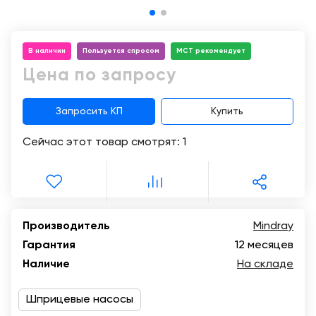
Консалтинг
Музей
Демозалы
Trade-
УЗИ
in
В наличии
Пользуется спросом
МСТ рекомендует
Доставка
и
Цена по запросу
оплата
Запросить КП
Купить
Карьера
Сейчас этот товар смотрят:
1
Отзывы
о
товарах
Контакты
Производитель
Mindray
Гарантия
12 месяцев
8
Наличие
На складе
(800)
500-
90-
Шприцевые насосы
93