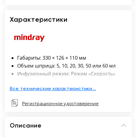
Москва
Характеристики
Габариты: 330 × 126 × 110 мм
Объем шприца: 5, 10, 20, 30, 50 или 60 мл
Инфузионный режим: Режим «Скорость»
Система самодиагностики: Да
Масса: <1,8 кг (вместе с зажимом)
Все технические характеристики...
Док-станция: Поддерживается
Регистрационное удостоверение
Рукоятка: Включена
Время работы от аккумулятора: Стандартное
— 6 ч при скорости потока в 5 мл/ч,
Описание
опциональное — 12 ч при скорости потока в