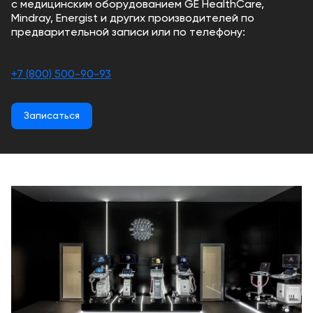
Консалтинг
с медицинским оборудованием GE HealthCare,
Mindray, Energist и других производителей по
Музей
Демозалы
предварительной записи или по телефону:
Trade-
УЗИ
in
Доставка
и
+7 (800) 500-90-93
оплата
Записаться
Карьера
Отзывы
о
товарах
Контакты
8
(800)
500-
90-
93