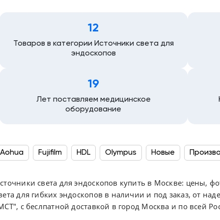
12
Товаров в категории Источники света для
эндоскопов
19
Лет поставляем медицинское
оборудование
Aohua
Fujifilm
HDL
Olympus
Новые
Произв
Производство Япония
Сборка Китай
Сборка Япони
сточники света для эндоскопов купить в Москве: цены, ф
вета для гибких эндоскопов в наличии и под заказ, от н
МСТ", с беслпатной доставкой в город Москва и по всей Ро