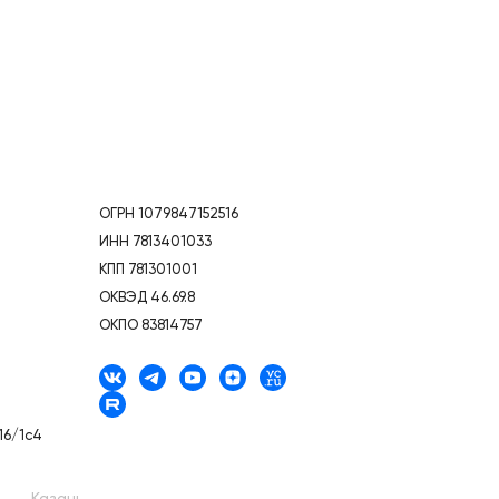
ОГРН 1079847152516
ИНН 7813401033
КПП 781301001
ОКВЭД 46.69.8
ОКПО 83814757
16/1с4