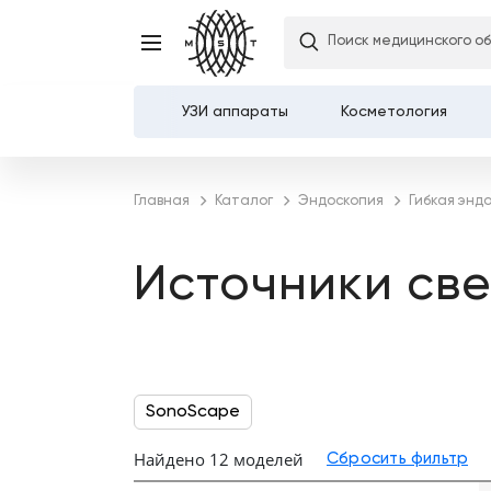
Поиск медицинского о
УЗИ аппараты
Косметология
Каталог
Главная
Каталог
Эндоскопия
Гибкая энд
О компании
Источники све
Услуги
Демозалы
Доставка и оплата
SonoScape
Карьера
Найдено 12 моделей