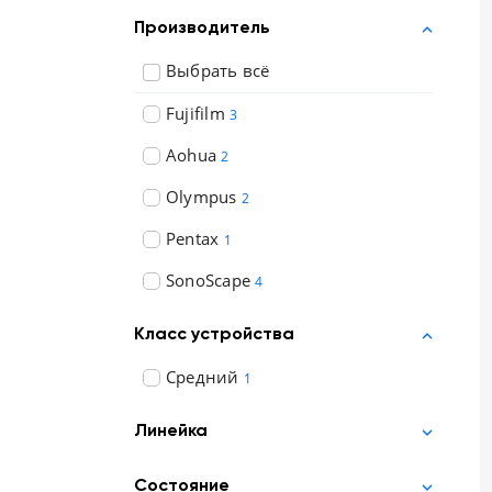
Отзывы о товарах
Производитель
Выбрать всё
8 (800) 500-90-93
Fujifilm
3
Москва
Aohua
2
RU
EN
CN
AE
KG
Olympus
2
Pentax
1
SonoScape
4
Класс устройства
Средний
1
Линейка
Состояние