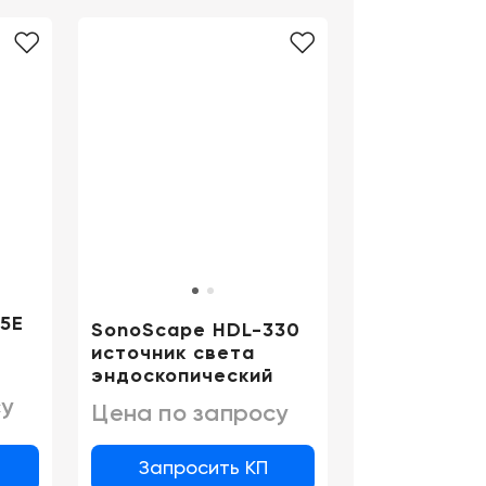
Цифровизация
медицинского
Отзывы
бизнеса
о
компании
Консалтинг
Музей
Trade-
УЗИ
in
5E
SonoScape HDL-330
источник света
эндоскопический
у
Цена по запросу
Запросить КП