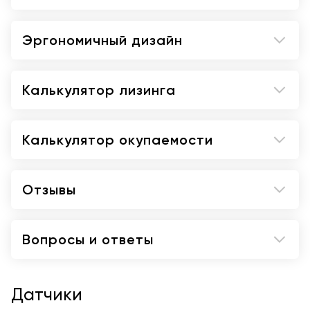
Мгновенная передача данных через U-Link
Smart Vue Автоматический инструмент
распознавания стандартной плоскости
Эргономичный дизайн
Smart Calc Автоматический инструмент
трассировки, измерения и расчета
Калькулятор лизинга
4D-визуализация в реальном времени с iLive
Калькулятор окупаемости
Отзывы
Вопросы и ответы
Датчики