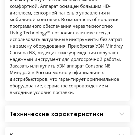
Управление сканером с электронных
комфортной. Аппарат оснащён большим HD-
устройств врача (доступна на устройства на
дисплеем, сенсорной панелью управления и
мобильной консолью. Возможность обновления
IOS/Android)
программного обеспечения через технологию
MedSight™ Передача информации на
Living Technology™ позволяет клинике всегда
электронные устройства пациента (Доступна
использовать актуальные инструменты без затрат
для операционных систем IOS/Android, опция
на замену оборудования. Приобретая УЗИ Mindray
DICOM basic на ультразвуковом сканере
Consona N8, медицинские учреждения получают
необходима для работы с устройствами на
надёжный инструмент для долгосрочной работы.
Заказать или купить УЗИ аппарат Consona N8
IOS )
Миндрэй в России можно у официальных
iStation™ Встроенная рабочая станция для
дистрибьюторов, что гарантирует оригинальное
ведения базы данных пациентов
оборудование, сервисное сопровождение и
Встроенный атлас ультразвуковых
выгодные условия поставки.
исследований iScanHelper
Встроенный жесткий диск 1Тб (может
Технические характеристики
укомплектоваться SSD 512 Гб опционально)
iZoom™ Режим полноэкранного
отображения