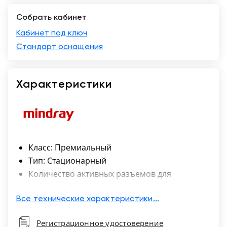
Собрать кабинет
Кабинет под ключ
Стандарт оснащения
Характеристики
Класс: Премиальный
Тип: Стационарный
Количество активных разъемов для
датчиков: 5
Экран: 21,5"
Все технические характеристики...
Подогреватель геля: Да
Регистрационное удостоверение
Встроенный жёсткий диск объёмом 1Тб.