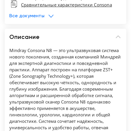
Сравнительные характеристики Consona
Опционально может укомплектовываться
SSD 512 Гб.
Все документы
Мгновенная передача данных через U-Link
21.5-дюймов Full HD LED Монитор
Описание
+"плавающее" крепление
Сенсорный дисплей 15.6 дюйма c
Mindray Consona N8 — это ультразвуковая система
"плавающим" креплением, регулируемым
нового поколения, созданная компанией Миндрей
углом наклона и жестовым управлением
для экспертной диагностики и повседневной
Revolutionary ZST+ platform Платформа с
практики. Аппарат построен на платформе ZST+
технологией ZST+
(Zone Sonography Technology+), которая
обеспечивает высокую чёткость, однородность и
Standard 5 active transducer sockets 5
глубину изображения. Благодаря современным
активных порта для подключения датчиков
алгоритмам и расширенной обработке сигнала,
B/M/PW/HPRF/Color/Color
ультразвуковой сканер Consona N8 одинаково
M/Power/Directional Power Doppler Flow
эффективно применяется в акушерстве,
Imaging B/M/PW/HPRF/Color(ЦДК)/Цветной М-
гинекологии, урологии, кардиологии и общей
диагностике. Система сочетает надёжность,
режим/Энергетический/Энергетический
универсальность и удобство работы, отвечая
направленный допплер)