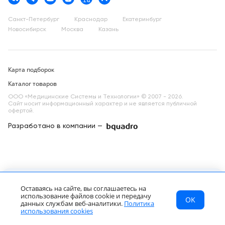
Санкт-Петербург
Краснодар
Екатеринбург
Новосибирск
Москва
Казань
Карта подборок
Каталог товаров
ООО «Медицинские Системы и Технологии» © 2007 - 2026.
Сайт носит информационный характер и не является публичной
офертой.
Разработано в компании —
dev
УЗИ аппарат Mindray Consona N8
Запросить КП
Оставаясь на сайте, вы соглашаетесь на
1 900 000 ₽
от
использование файлов cookie и передачу
OK
МСТ
Каталог
Главная
данных службам веб-аналитики.
Политика
RU
использования cookies
МСТ
Каталог
Главная
Страна
Звонок