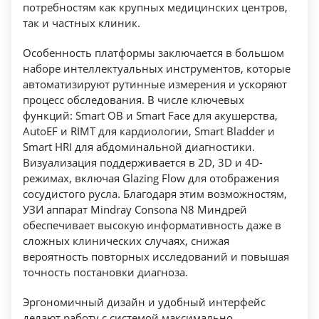
потребностям как крупных медицинских центров,
HD Scope Технология увеличения
так и частных клиник.
пространственного разрешения в зоне
интереса
Особенность платформы заключается в большом
наборе интеллектуальных инструментов, которые
iTouch+ Автоматическая оптимизация
автоматизируют рутинные измерения и ускоряют
изображения
процесс обследования. В числе ключевых
iBeam™ Режим многолучевого компаундинга
функций: Smart OB и Smart Face для акушерства,
iClear™ Адаптивный режим шумоподавления
AutoEF и RIMT для кардиологии, Smart Bladder и
Echo Boost Режим улучшенной визуализации
Smart HRI для абдоминальной диагностики.
структур сердца
Визуализация поддерживается в 2D, 3D и 4D-
режимах, включая Glazing Flow для отображения
3D iClear Режим подавления зернистости в
сосудистого русла. Благодаря этим возможностям,
режиме трехмерной реконструкции
УЗИ аппарат Mindray Consona N8 Миндрей
Depth VR Рендеринг глубины объемного
обеспечивает высокую информативность даже в
изображения
сложных клинических случаях, снижая
iCompare (multi-modality imaging compare).
вероятность повторных исследований и повышая
точность постановки диагноза.
Мультимодальное сравнение УЗИ
изображения с данными КТ/МРТ
Эргономичный дизайн и удобный интерфейс
MedTouch™ (Support IOS/Android devices).
делают работу с системой максимально