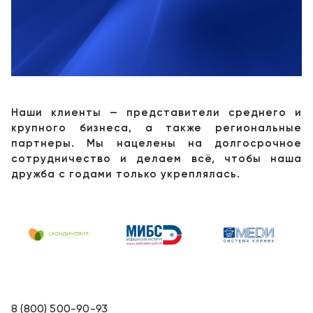
Консалтинг
Музей
Демозалы
Trade-
УЗИ
in
Доставка
и
оплата
Наши клиенты — представители среднего и
Карьера
крупного бизнеса, а также региональные
партнеры. Мы нацелены на долгосрочное
Отзывы
сотрудничество и делаем всё, чтобы наша
о
дружба с годами только укреплялась.
товарах
Контакты
8
(800)
500-
90-
93
8 (800) 500-90-93