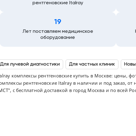
рентгеновские Italray
19
Лет поставляем медицинское
оборудование
Для лучевой диагностики
Для частных клиник
Новы
talray комплексы рентгеновские купить в Москве: цены, фо
Производство Италия
С гарантийным ремонтом
омплексы рентгеновские Italray в наличии и под заказ, 
С напольным креплением
С постгарантийным ремонт
МСТ", с бесплатной доставкой в город Москва и по всей Ро
Стационарные