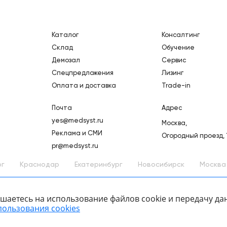
Каталог
Консалтинг
Склад
Обучение
Демозал
Сервис
Спецпредложения
Лизинг
Оплата и доставка
Trade-in
Почта
Адрес
yes@medsyst.ru
Москва,
Реклама и СМИ
Огородный проезд, 
pr@medsyst.ru
рг
Краснодар
Екатеринбург
Новосибирск
Москва
лашаетесь на использование файлов cookie и передачу д
пользования cookies
ООО «Медицинские Системы и Технологии» © 2007 - 2026.
лог товаров
Сайт носит информационный характер и не является публично