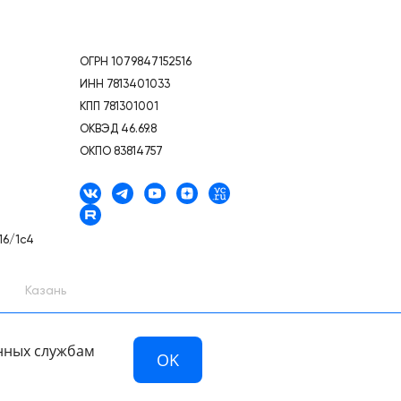
ОГРН 1079847152516
ИНН 7813401033
КПП 781301001
ОКВЭД 46.69.8
ОКПО 83814757
16/1с4
Казань
анных службам
OK
Разработано в компании —
dev
й офертой.