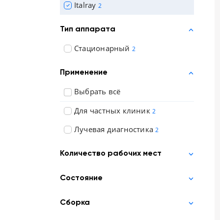
Italray
2
Отзывы о товарах
Тип аппарата
8 (800) 500-90-93
Стационарный
2
Москва
RU
EN
CN
AE
KG
Применение
Выбрать всё
Для частных клиник
2
Лучевая диагностика
2
Количество рабочих мест
Состояние
Сборка