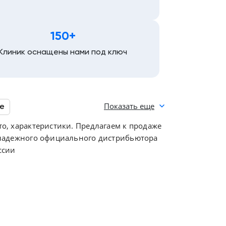
150+
Клиник оснащены нами под ключ
Показать еще
е
то, характеристики. Предлагаем к продаже
от надежного официального дистрибьютора
ом
Сборка Италия
ссии