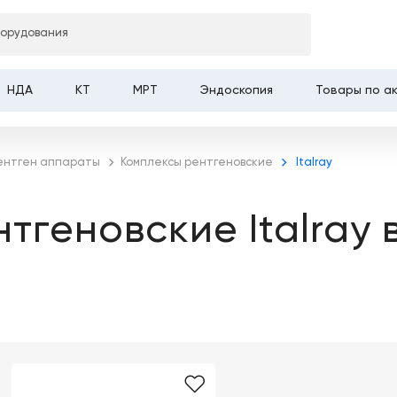
борудования
НДА
КТ
МРТ
Эндоскопия
Товары по а
ентген аппараты
Комплексы рентгеновские
Italray
тгеновские Italray 