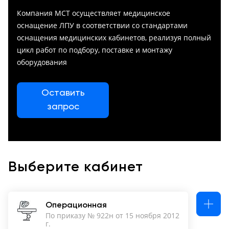
Консалтинг
Компания МСТ осуществляет медицинское
Музей
Демозалы
оснащение ЛПУ в соответствии со стандартами
Trade-
УЗИ
in
оснащения медицинских кабинетов, реализуя полный
Доставка
цикл работ по подбору, поставке и монтажу
и
оборудования
оплата
Карьера
Оставить
запрос
Отзывы
о
товарах
Контакты
Выберите кабинет
8
(800)
Операционная
500-
По приказу № 922н от 15 ноября 2012
90-
г.
93