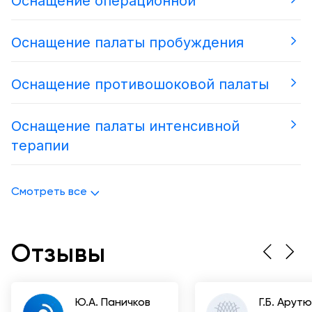
Оснащение операционной
Оснащение палаты пробуждения
Оснащение противошоковой палаты
Оснащение палаты интенсивной
терапии
Смотреть все
Отзывы
Ю.А. Паничков
Г.Б. Арут