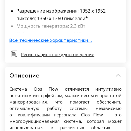
Разрешение изображения: 1952 x 1952
пикселя; 1360 x 1360 пикселей*
Мощность генератора: 2,3 кВт
Орбитальное движение: 148°
Глубина погружения: 73 см
Все технические характеристики...
Максимальный ток в трубке: 23,7 мА
Регистрационное удостоверение
Свободное пространство: 80,3 см
Вес с-образного кронштейна: 275 кг
Описание
Система Cios Flow отличается интуитивно
понятным интерфейсом, малым весом и простотой
маневрирования, что помогает обеспечить
оптимальную работу системы независимо
от квалификации персонала. Cios Flow — это
многофункциональная система, которая может
использоваться в различных областях —