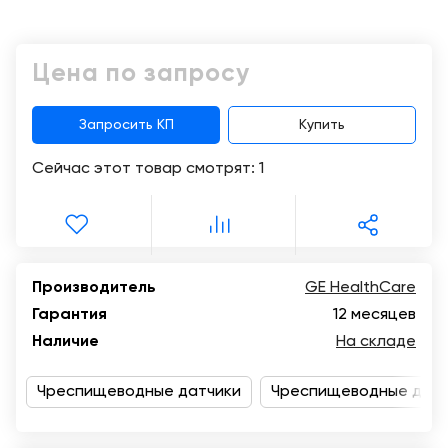
Консалтинг
Музей
Демозалы
Trade-
УЗИ
Цена по запросу
in
Доставка
и
оплата
Запросить КП
Купить
Сейчас этот товар смотрят:
1
Карьера
Отзывы
о
товарах
Производитель
GE HealthCare
Гарантия
12 месяцев
Контакты
Наличие
На складе
8
(800)
Чреспищеводные датчики
Чреспищеводные датч
500-
90-
93