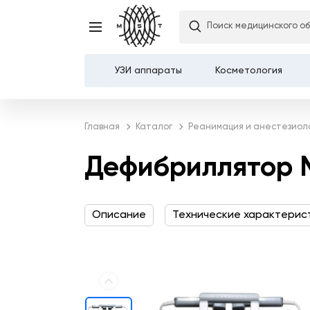
Поиск медицинского о
Дефибриллятор Mindra
УЗИ аппараты
Косметология
Каталог
Главная
Каталог
Реанимация и анестезиол
О компании
Дефибриллятор M
Услуги
Описание
Технические характерис
Демозалы
Доставка и оплата
Карьера