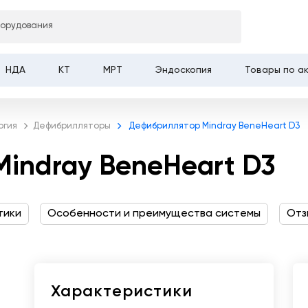
борудования
y BeneHeart D3
НДА
КТ
МРТ
Эндоскопия
Товары по а
огия
Дефибрилляторы
Дефибриллятор Mindray BeneHeart D3
indray BeneHeart D3
тики
Особенности и преимущества системы
Отз
Характеристики