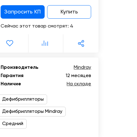
Цифровизация
медицинского
Отзывы
Запросить КП
Купить
бизнеса
о
компании
Сейчас этот товар смотрят:
4
Консалтинг
Музей
Trade-
УЗИ
in
Производитель
Mindray
Гарантия
12 месяцев
Наличие
На складе
Дефибрилляторы
Дефибрилляторы Mindray
Средний