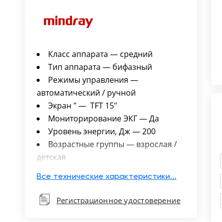
Класс аппарата — cредний
Тип аппарата — бифазный
Режимы управления —
автоматический / ручной
Экран " — TFT 15"
Мониторирование ЭКГ — Да
Уровень энергии, Дж — 200
Возрастные группы — взрослая /
детская
Встроенный принтер — Да
Все технические характеристики...
Беспроводное подключение —
802.11 (для передачи данных)
Регистрационное удостоверение
Количество отображаемых кривых
— до 3 кривых