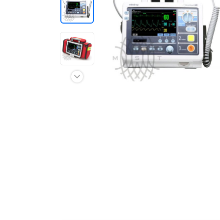
Отзывы о товарах
8 (800) 500-90-93
Москва
RU
EN
CN
AE
KG