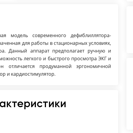
Терморегистратор — встроенный,
ширина ленты 50 мм
ная модель современного дефиблиллятора-
наченная для работы в стационарных условиях,
ра. Данный аппарат предполагает ручную и
можность легкого и быстрого просмотра ЭКГ и
 он отличается продуманной эргономичной
тор и кардиостимулятор.
рактеристики