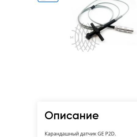
Отзывы о товарах
8 (800) 500-90-93
Москва
RU
EN
CN
AE
KG
Описание
Карандашный датчик GE P2D.