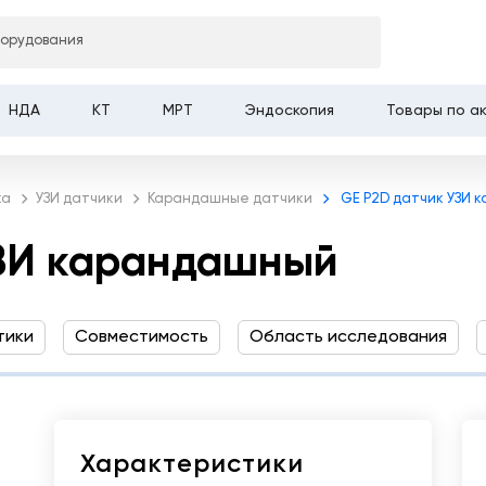
борудования
рандашный
НДА
КТ
МРТ
Эндоскопия
Товары по а
ка
УЗИ датчики
Карандашные датчики
GE P2D датчик УЗИ 
УЗИ карандашный
тики
Совместимость
Область исследования
Характеристики