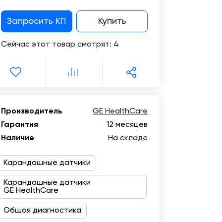
Цифровизация
медицинского
Отзывы
Запросить КП
Купить
бизнеса
о
компании
Сейчас этот товар смотрят:
4
Консалтинг
Музей
Trade-
УЗИ
in
Производитель
GE HealthCare
Гарантия
12 месяцев
Наличие
На складе
Карандашные датчики
Карандашные датчики
GE HealthCare
Общая диагностика