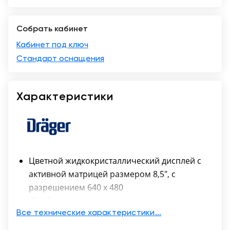
Москва
Собрать кабинет
Кабинет под ключ
Стандарт оснащения
Характеристики
Цветной жидкокристаллический дисплей с
активной матрицей размером 8,5″, с
разрешением 640 х 480
Отображение на экране 4-х кривых
Использование только одного кабеля для
Все технические характеристики...
подключения к монитору электродов ЭКГ,