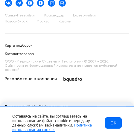
Санкт-Петербург
Краснодар
Екатеринбург
Новосибирск
Москва
Казань
Карта подборок
Каталог товаров
ООО «Медицинские Системы и Технологии» © 2007 - 2026.
Сайт носит информационный характер и не является публичной
офертой.
Разработано в компании —
dev
Draeger Infinity Vista монитор
пациента прикроватный
Запросить КП
Оставаясь на сайте, вы соглашаетесь на
Цена по запросу
использование файлов cookie и передачу
OK
МСТ
Каталог
Главная
данных службам веб-аналитики.
Политика
RU
использования cookies