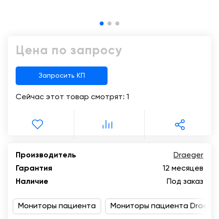
Консалтинг
Музей
Демозалы
Trade-
УЗИ
in
Доставка
Цена по запросу
и
оплата
Запросить КП
Карьера
Сейчас этот товар смотрят:
1
Отзывы
о
товарах
Контакты
Производитель
Draeger
Гарантия
12 месяцев
8
Наличие
Под заказ
(800)
500-
Мониторы пациента
90-
Мониторы пациента Draege
93