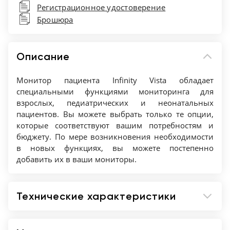
Регистрационное удостоверение
температурных датчиков и датчика
Брошюра
пульсоксиметрии
Стандартный RS-232 интерфейс для
передачи данных
Описание
Подключение двухканального регистратора
или лазерного принтера
Монитор пациента Infinity Vista обладает
Различные варианты крепления мониторов
специальными функциями мониторинга для
взрослых, педиатрических и неонатальных
Дополнительный внешний дисплей
пациентов. Вы можете выбрать только те опции,
Программное обеспечение и инструкция
которые соответствуют вашим потребностям и
пользователя на русском языке
бюджету. По мере возникновения необходимости
Вес 3,32 кг без батарей
в новых функциях, вы можете постепенно
добавить их в ваши мониторы.
Технические характеристики