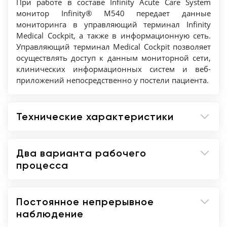
При работе в составе Infinity Acute Care System
отсоединяется от док-станции нажатием
монитор Infinity® M540 передает данные
кнопки и автоматически передает данные в
мониторинга в управляющий терминал Infinity
сеть Infnity по беспроводной связи.
Medical Cockpit, а также в информационную сеть.
Портативный
Управляющий терминал Medical Cockpit позволяет
осуществлять доступ к данным мониторной сети,
Сопровождает пациента при перемещении
клинических информационных систем и веб-
по клиники и в автомобиле скорой помощи.
приложений непосредственно у постели пациента.
Водонепроницаемый
Брызгозащищенный, выдерживает
погружение в жидкость (испытано путем
Технические характеристики
погружения в воду на глубину 30 см в
течении 10 минут).
Сетевые функции
Два варианта рабочего
Прямая связь монитора с Infnity
процесса
CentralStation, Symphony, Gateway и
Innovian Web
Постоянное непрерывное
Непрерывная передача информации в
наблюдение
сеть Infnity для поддержки системы