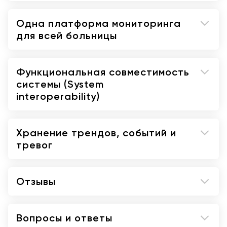
оповещения и сигнализации, а также для
удаленного просмотра данных на других
Одна платформа мониторинга
мониторах
для всей больницы
Функция создания отчетов
непосредственно из M540 через
Gateway/Infnity CentralStation
Функциональная совместимость
системы (System
interoperability)
Хранение трендов, событий и
тревог
Отзывы
Вопросы и ответы