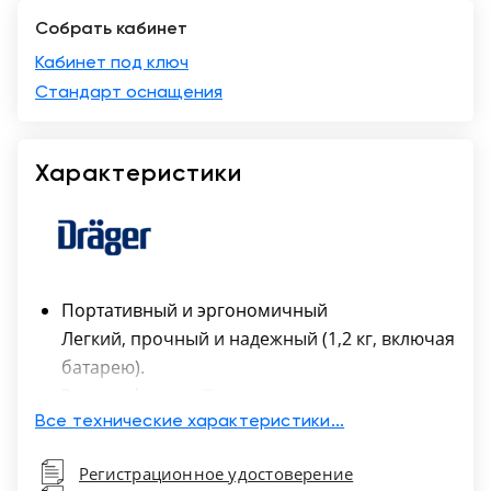
Собрать кабинет
Москва
Кабинет под ключ
Стандарт оснащения
Характеристики
Портативный и эргономичный
Легкий, прочный и надежный (1,2 кг, включая
батарею).
Экран с функцией автоматического поворота
на 180°
Все технические характеристики...
Позволяет подключать M540 с любой
Регистрационное удостоверение
стороны от пациента в палате или при