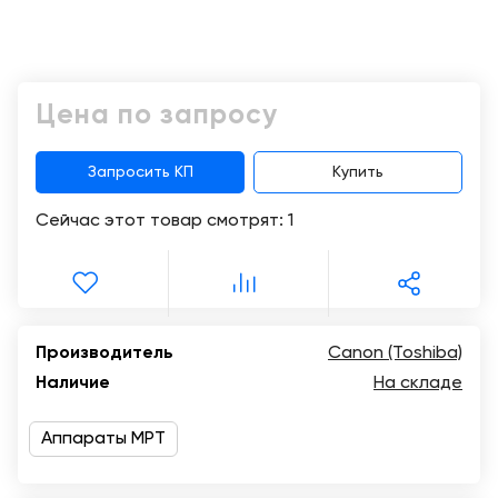
Консалтинг
Музей
Демозалы
Trade-
УЗИ
in
Доставка
Цена по запросу
и
оплата
Запросить КП
Купить
Карьера
Сейчас этот товар смотрят:
1
Отзывы
о
товарах
Контакты
Производитель
Canon (Toshiba)
Наличие
На складе
8
(800)
Аппараты МРТ
500-
90-
93