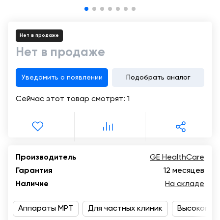
Консалтинг
Музей
Демозалы
Trade-
УЗИ
in
Нет в продаже
Доставка
и
Нет в продаже
оплата
Уведомить о появлении
Подобрать аналог
Карьера
Сейчас этот товар смотрят:
1
Отзывы
о
товарах
Контакты
Производитель
GE HealthCare
Гарантия
12 месяцев
8
Наличие
На складе
(800)
500-
90-
Аппараты МРТ
Для частных клиник
Высокопол
93