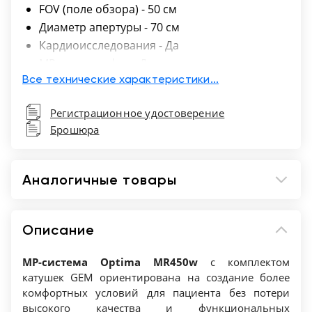
FOV (поле обзора) - 50 см
Диаметр апертуры - 70 см
Кардиоисследования - Да
МР-ангиография - Да
МР-диффузия - Да
Все технические характеристики...
МР-перфузия - Да
Регистрационное удостоверение
МР-спектроскопия - Да
Брошюра
Максимально поддерживаемое количество
РЧ - 32
Максимальный вес пациента - 200 кг
Аналогичные товары
Напряженность магнитного поля - Т1.5
Подавление артефактов от движения - Да
Разъемный стол - Да
Описание
Снижение акустического шума - Да
МР-система Optima MR450w
Снижение шумоподавления изображения -
с комплектом
катушек GEM ориентирована на создание более
Да
комфортных условий для пациента без потери
Тип аппарата - Высокопольный
высокого качества и функциональных