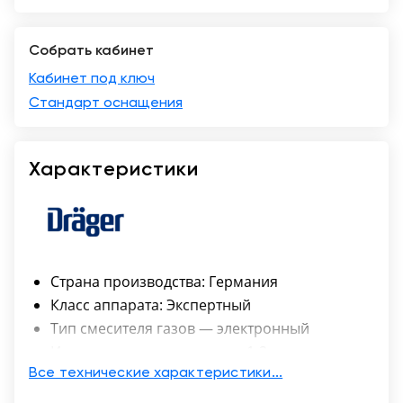
Москва
Собрать кабинет
Кабинет под ключ
Стандарт оснащения
Характеристики
Страна производства: Германия
Класс аппарата: Экспертный
Тип смесителя газов — электронный
Испарители анестетиков — 1-2
Подогрев дыхательной системы — Да
Все технические характеристики...
Стартовые настройки ИВЛ — Да