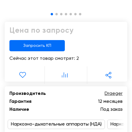
Консалтинг
Музей
Демозалы
Trade-
УЗИ
in
Доставка
Цена по запросу
и
оплата
Запросить КП
Карьера
Сейчас этот товар смотрят:
2
Отзывы
о
товарах
Контакты
Производитель
Draeger
Гарантия
12 месяцев
8
Наличие
Под заказ
(800)
500-
Наркозно-дыхательные аппараты (НДА)
90-
Наркозно
93