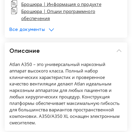
Брошюра | Информация о продукте
ДО в принудительных режимах ИВЛ — от 5
Брошюра | Опции программного
мл.
обеспечения
Неонатальная опция — Да
Анализ анестезиологических газов —
Все документы
встроенный модуль
Сенсорный экран — Да
Описание
Разборка дыхательной системы без
инструментов — Да
Atlan A350 – это универсальный наркозный
Полностью автоматическое
аппарат высокого класса. Полный набор
самотестирование — Да
клинических характеристик и проверенное
Ящики — 1-3 шт. с замком
качество вентиляции делают Atlan идеальным
наркозным аппаратом для любых пациентов и
Консольное или настенное размещение —
любых хирургических процедур. Конструкция
Да
платформы обеспечивает максимальную гибкость
для большинства вариантов пространственной
компоновки. A350/A350 XL оснащен электронным
смесителем.