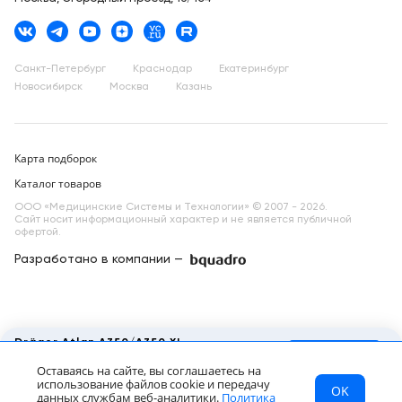
Санкт-Петербург
Краснодар
Екатеринбург
Новосибирск
Москва
Казань
Карта подборок
Каталог товаров
ООО «Медицинские Системы и Технологии» © 2007 - 2026.
Сайт носит информационный характер и не является публичной
офертой.
Разработано в компании —
dev
Dräger Atlan A350/A350 XL
наркозно-дыхательный аппарат
Запросить КП
Оставаясь на сайте, вы соглашаетесь на
Цена по запросу
использование файлов cookie и передачу
OK
МСТ
Каталог
Главная
данных службам веб-аналитики.
Политика