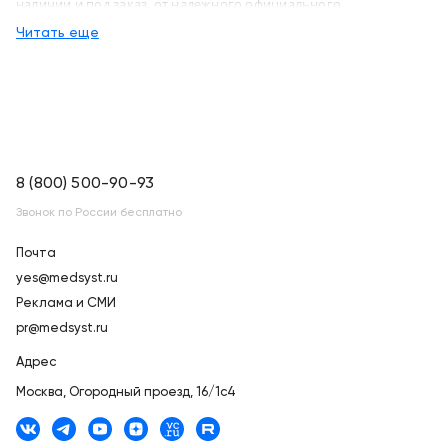
наличии и под заказ, от надежного официального
дистрибьютора "МСТ", с бесплатной доставкой в город Москва
Читать еще
и по всей России
8 (800) 500-90-93
Звонок по России бесплатно
Почта
yes@medsyst.ru
Реклама и СМИ
pr@medsyst.ru
Адрес
Москва,
Огородный проезд, 16/1с4