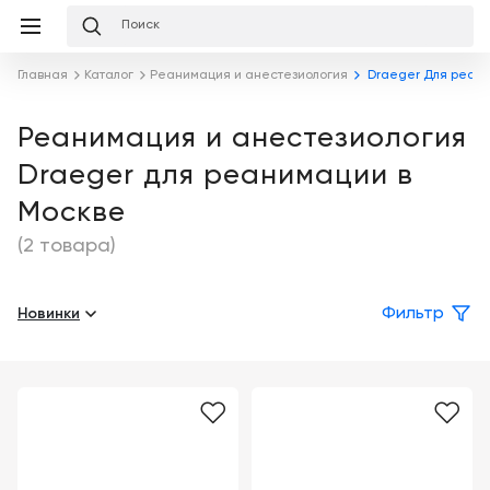
Избранное
Сравнение
Корзина
слуги
О
Главная
Каталог
Реанимация и анестезиология
Draeger Для реан
равнение
Корзина
мпании
Лизинг
Клиника
Реанимация и анестезиология
Публикации
под
Draeger для реанимации в
ключ
Льготное
Готовый
кредитование
Команда
Москве
кабинет
под
ваш
(2 товара)
Сервисное
запрос
Партнеры
Подробнее
обслуживание
Новинки
Награды
Фильтр
Обучение
Каталог
Бренды
Цифровизация
О
медицинского
компании
Отзывы
бизнеса
о
компании
Услуги