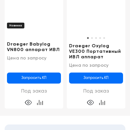
Консалтинг
Музей
Демозалы
Trade-
УЗИ
in
Доставка
Новинка
и
оплата
Draeger Babylog
Draeger Oxylog
VN800 аппарат ИВЛ
Карьера
VE300 Портативный
ИВЛ аппарат
Цена по запросу
Цена по запросу
Отзывы
о
товарах
Запросить КП
Запросить КП
Под заказ
Под заказ
Контакты
8
(800)
500-
90-
93