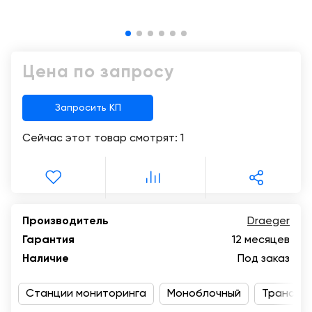
Консалтинг
Музей
Демозалы
Trade-
УЗИ
in
Доставка
Цена по запросу
и
оплата
Запросить КП
Карьера
Сейчас этот товар смотрят:
1
Отзывы
о
товарах
Контакты
Производитель
Draeger
Гарантия
12 месяцев
8
Наличие
Под заказ
(800)
500-
Станции мониторинга
90-
Моноблочный
Транспо
93