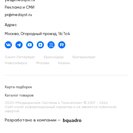
yes@medsyst.ru
Реклама и СМИ
pr@medsyst.ru
Адрес
Москва,
Огородный проезд, 16/1с4
Санкт-Петербург
Краснодар
Екатеринбург
Новосибирск
Москва
Казань
Карта подборок
Каталог товаров
ООО «Медицинские Системы и Технологии» © 2007 - 2026.
Сайт носит информационный характер и не является публичной
офертой.
Разработано в компании —
dev