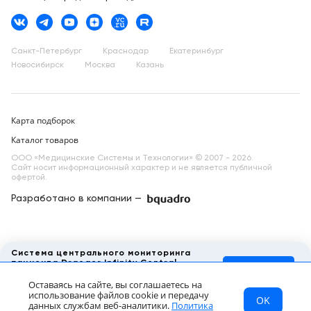
Санкт-Петербург
Краснодар
Екатеринбург
Новосибирск
Москва
Казань
Карта подборок
Каталог товаров
ООО «Медицинские Системы и Технологии» © 2007 - 2026.
Сайт носит информационный характер и не является публичной
офертой.
Разработано в компании —
dev
Система центрального мониторинга
пациента Draeger Infinity Central
Запросить КП
Station
Оставаясь на сайте, вы соглашаетесь на
Цена по запросу
использование файлов cookie и передачу
OK
МСТ
Каталог
Главная
данных службам веб-аналитики.
Политика