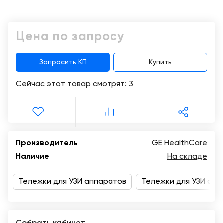
Консалтинг
Музей
Демозалы
Trade-
УЗИ
Цена по запросу
in
Доставка
и
оплата
Запросить КП
Купить
Сейчас этот товар смотрят:
3
Карьера
Отзывы
о
товарах
Производитель
GE HealthCare
Наличие
На складе
Контакты
Тележки для УЗИ аппаратов
Тележки для УЗИ апп
8
(800)
500-
90-
93
Собрать кабинет