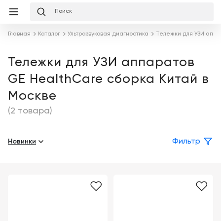
Избранное
Сравнение
Корзина
слуги
О
Главная
Каталог
Ультразвуковая диагностика
Тележки для УЗИ аппа
равнение
Корзина
мпании
Лизинг
Клиника
Тележки для УЗИ аппаратов
Публикации
под
GE HealthCare сборка Китай в
ключ
Льготное
Готовый
кредитование
Команда
Москве
кабинет
под
ваш
(2 товара)
Сервисное
запрос
Партнеры
Подробнее
обслуживание
Новинки
Награды
Фильтр
Обучение
Каталог
Бренды
Цифровизация
О
медицинского
компании
Отзывы
бизнеса
о
компании
Услуги