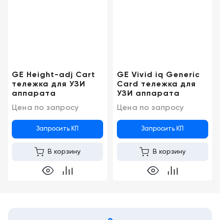
Консалтинг
Музей
Демозалы
Trade-
УЗИ
in
Доставка
и
оплата
GE Height-adj Cart
GE Vivid iq Generic
тележка для УЗИ
Card тележка для
Карьера
аппарата
УЗИ аппарата
Цена по запросу
Цена по запросу
Отзывы
о
Запросить КП
Запросить КП
товарах
В корзину
В корзину
Контакты
8
(800)
500-
90-
93