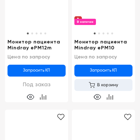
Консалтинг
Музей
Демозалы
Trade-
УЗИ
in
В наличии
Доставка
и
оплата
Монитор пациента
Монитор пациента
Mindray ePM12m
Mindray ePM10
Карьера
Цена по запросу
Цена по запросу
Отзывы
Запросить КП
Запросить КП
о
товарах
Под заказ
В корзину
Контакты
8
(800)
500-
90-
93