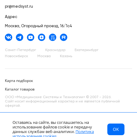
pr@medsyst.ru
Адрес
Москва,
Огородный проезд, 16/1с4
Санкт-Петербург
Краснодар
Екатеринбург
Новосибирск
Москва
Казань
Карта подборок
Каталог товаров
ООО «Медицинские Системы и Технологии» © 2007 - 2026.
Сайт носит информационный характер и не является публичной
офертой.
Разработано в компании —
dev
Оставаясь на сайте, вы соглашаетесь на
использование файлов cookie и передачу
OK
МСТ
Каталог
Главная
данных службам веб-аналитики.
Политика
RU
использования cookies