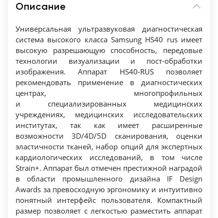
накопителей: флеш-карт).
Описание
Кинопамять — автоматическая видео-запись
фрагмента исследования с возможностями
Универсальная ультразвуковая диагностическая
«перемотки», редактирования, проведения
система высокого класса Samsung HS40 rus имеет
высокую разрешающую способность, передовые
расчетов и последующей записи видео
технологии визуализации и пост-обработки
в файл.
изображения. Аппарат HS40-RUS позволяет
Модуль ClearVision — фильтрация
рекомендовать применение в диагностических
изображения в реальном времени: удаляет
центрах, многопрофильных
спекл-шумы и артефакты, усиливает контуры,
и специализированных медицинских
учреждениях, медицинских исследовательских
делая ультразвуковое изображение
институтах, так как имеет расширенные
контрастней на границе сред разной эхо-
возможности 3D/4D/5D сканирования, оценки
плотности.
эластичности тканей, набор опций для экспертных
Модуль MultiVision — детализация
кардиологических исследований, в том числе
изображения и уменьшение артефактов
Strain+. Аппарат был отмечен престижной наградой
за счет технологии получения изображения
в области промышленного дизайна IF Design
Awards за превосходную эргономику и интуитивно
с учетом нескольких углов инсонации.
понятный интерфейс пользователя. Компактный
Система SonoView — система архивации
размер позволяет с легкостью разместить аппарат
и дальнейшего просмотра статических