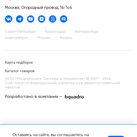
Москва,
Огородный проезд, 16/1с4
Санкт-Петербург
Краснодар
Екатеринбург
Новосибирск
Москва
Казань
Карта подборок
Каталог товаров
ООО «Медицинские Системы и Технологии» © 2007 - 2026.
Сайт носит информационный характер и не является публичной
офертой.
Разработано в компании —
dev
Samsung Medison HS40 УЗИ аппарат
Запросить КП
Оставаясь на сайте, вы соглашаетесь на
Цена по запросу