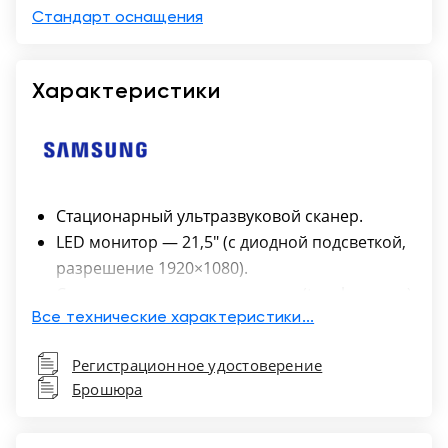
Стандарт оснащения
Характеристики
Стационарный ультразвуковой сканер.
LED монитор — 21,5″ (с диодной подсветкой,
разрешение 1920×1080).
Сенсорная панель управления (touch-screen)
10.1«.
Все технические характеристики...
Разъемы для одновременного подключения
Регистрационное удостоверение
до 5-х датчиков (4 + 1 CW).
Брошюра
USB-порты (для подключения
периферических устройств, внешних