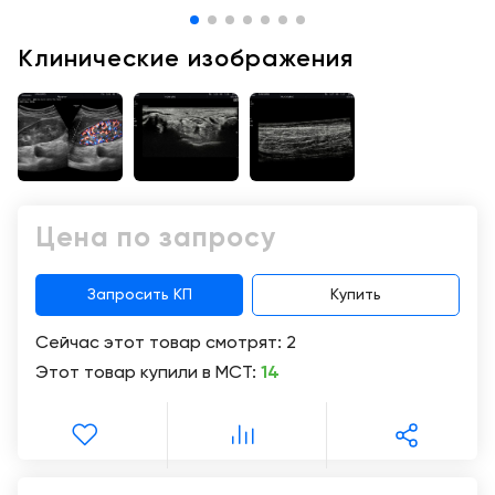
Консалтинг
Музей
Демозалы
Клинические изображения
Trade-
УЗИ
in
Доставка
и
оплата
Карьера
Цена по запросу
Отзывы
о
товарах
Запросить КП
Купить
Сейчас этот товар смотрят:
2
Контакты
Этот товар купили в МСТ:
14
8
(800)
500-
90-
93