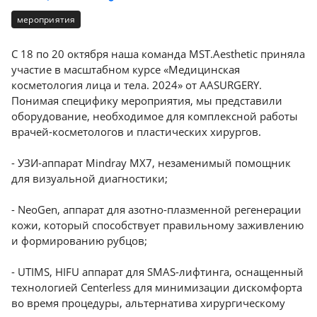
Консалтинг
мероприятия
Музей
Демозалы
Trade-
УЗИ
in
С 18 по 20 октября наша команда MST.Aesthetic приняла
Доставка
участие в масштабном курсе «Медицинская
и
косметология лица и тела. 2024» от AASURGERY.
оплата
Понимая специфику мероприятия, мы представили
оборудование, необходимое для комплексной работы
Карьера
врачей-косметологов и пластических хирургов.
Отзывы
- УЗИ-аппарат Mindray MX7, незаменимый помощник
о
для визуальной диагностики;
товарах
- NeoGen, аппарат для азотно-плазменной регенерации
Контакты
кожи, который способствует правильному заживлению
и формированию рубцов;
8
- UTIMS, HIFU аппарат для SMAS-лифтинга, оснащенный
(800)
500-
технологией Centerless для минимизации дискомфорта
90-
во время процедуры, альтернатива хирургическому
93