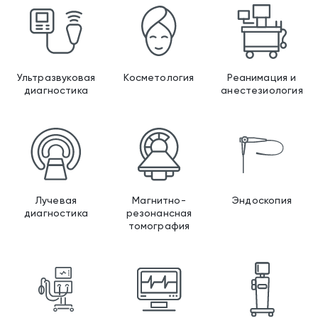
Ультразвуковая диагно
Косм
Ультразвуковая
Косметология
Реанимация и
диагностика
анестезиология
Лучевая диагностика
Магн
Лучевая
Магнитно-
Эндоскопия
диагностика
резонансная
томография
Наркозно-дыхательные
Мон