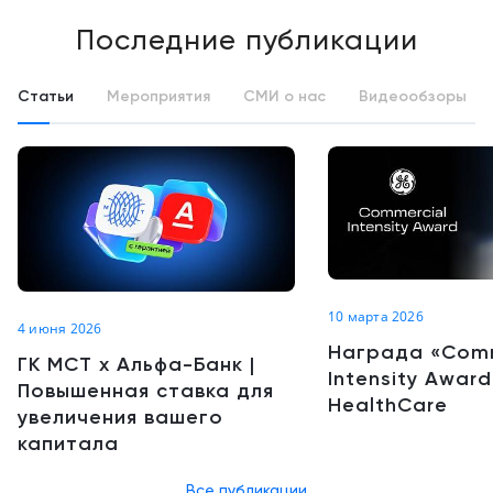
Последние публикации
Статьи
Мероприятия
СМИ о нас
Видеообзоры
10 марта 2026
4 июня 2026
Награда «Comm
ГК МСТ х Альфа-Банк |
Intensity Awar
Повышенная ставка для
HealthCare
увеличения вашего
капитала
Все публикации