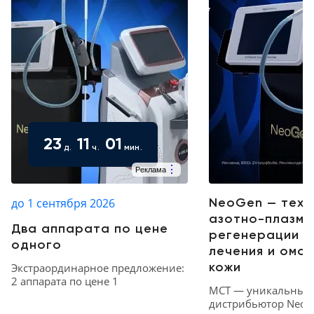
23
11
01
д.
ч.
мин.
⋮
Реклама
NeoGen — техн
до 1 сентября 2026
азотно-плазме
Два аппарата по цене
регенерации д
одного
лечения и омо
кожи
Экстраординарное предложение:
2 аппарата по цене 1
МСТ — уникальный
дистрибьютор NeoG