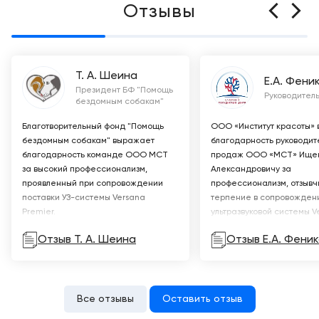
Отзывы
Т. А. Шеина
Е.А. Фени
Президент БФ "Помощь
Руководитель
бездомным собакам"
Благотворительный фонд "Помощь
ООО «Институт красоты»
бездомным собакам" выражает
благодарность руководит
благодарность команде ООО МСТ
продаж ООО «МСТ» Ищен
за высокий профессионализм,
Александровичу за
проявленный при сопровождении
профессионализм, отзывч
поставки УЗ-системы Versana
терпение в сопровожден
Premier.
ультразвуковой системы V
Premier.
Отзыв Т. А. Шеина
Отзыв Е.А. Феник
Все отзывы
Оставить отзыв