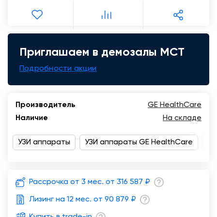
Москва
Приглашаем в демозалы МСТ
Подробности акции
Производитель
GE HealthCare
Наличие
На складе
УЗИ аппараты
УЗИ аппараты GE HealthCare
Ве
Рассрочка от 3 мес. от
316 587 ₽
Лизинг на 12 мес. от
90 879 ₽
Купить в trade-in