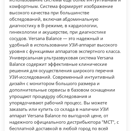
Возможность сохранять изображения
комфортным. Система формирует изображение
в облачной среде Tricefy Uplink
высокого качества при большинстве
Автоматическая оценка функции левого
обследований, включая абдоминальную
диагностику в В-режиме, в кардиологии,
желудочка Аuto EF
гинекологии и акушерстве, при диагностике
Автоматический расчет комплекса интима-
сосудов. Versana Balance — это надежный и
медиа Auto-IMT
удобный в использовании УЗИ-аппарат высокого
Технология автоматической оптимизации
уровня с функциями аппаратов экспертного класса.
изображения Whizz
Универсальная ультразвуковая система Versana
Формирование сопоставимых изображений
Balance содержит эффективные клинические
решения для осуществления широкого перечня
с высоким разрешением CrossXBeam/SRI-HD
УЗИ-исследований. Современный интуитивный
Программы обучения базовым навыкам
дизайн с монитором большого размера и
Scan Assistant, Scan Coach, My Trainer
дополнительные сервисы в базовом оснащении
Советы для размещения маркеров при
упрощают процедуру обследования и
проведении стандартных биометрических
упорядочивают рабочий процесс. Вы можете
заказать или купить со склада в наличии УЗИ
исследований плода SonoBiometry
аппарат Versana Balance по выгодной цене, от
Подогреватель геля (опция)
надежного официального дистрибьютора "МСТ", с
Аккумуляторная батарея (опция)
бесплатной доставкой в любой город по всей