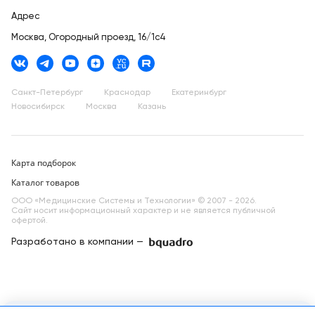
Адрес
Москва,
Огородный проезд, 16/1с4
Санкт-Петербург
Краснодар
Екатеринбург
Новосибирск
Москва
Казань
Карта подборок
Каталог товаров
ООО «Медицинские Системы и Технологии» © 2007 - 2026.
Сайт носит информационный характер и не является публичной
офертой.
Разработано в компании —
dev