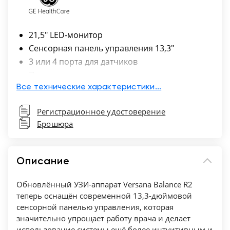
21,5″ LED-монитор
Сенсорная панель управления 13,3″
3 или 4 порта для датчиков
Подвижная консоль
Виртуальный конвекс
Все технические характеристики...
Панорамное сканирование LOGIQ View
Регистрационное удостоверение
Эхокардиография (ЭхоКГ)
Брошюра
Визуализация биопсийной иглы
Цветной тканевый допплер TVI
2D-, В-, М-режимы сканирования
Описание
Визуализация кровотока в В-режиме B-Flow
Функция записи аудио комментариев Voice
Обновлённый УЗИ-аппарат Versana Balance R2
comments
теперь оснащён современной 13,3-дюймовой
сенсорной панелью управления, которая
Формирование трехмерных изображений
значительно упрощает работу врача и делает
в реальном времени 3D/4D
использование системы ещё более интуитивным и