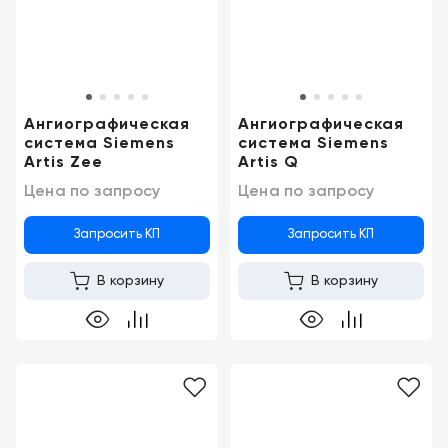
Консалтинг
Музей
Демозалы
Trade-
УЗИ
in
Доставка
и
Ангиографическая
Ангиографическая
оплата
система Siemens
система Siemens
Artis Zee
Artis Q
Карьера
Цена по запросу
Цена по запросу
Отзывы
Запросить КП
Запросить КП
о
товарах
В корзину
В корзину
Контакты
8
(800)
500-
90-
93