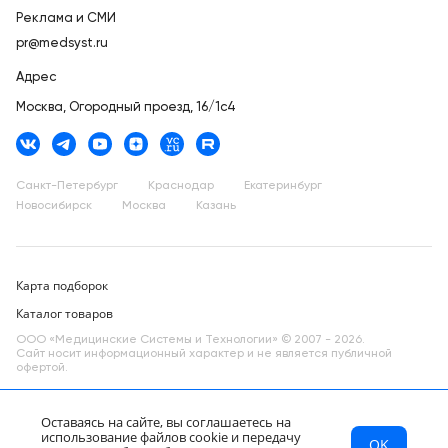
Реклама и СМИ
pr@medsyst.ru
Адрес
Москва,
Огородный проезд, 16/1с4
Санкт-Петербург
Краснодар
Екатеринбург
Новосибирск
Москва
Казань
Карта подборок
Каталог товаров
ООО «Медицинские Системы и Технологии» © 2007 - 2026.
Сайт носит информационный характер и не является публичной
офертой.
Разработано в компании —
dev
Оставаясь на сайте, вы соглашаетесь на
использование файлов cookie и передачу
OK