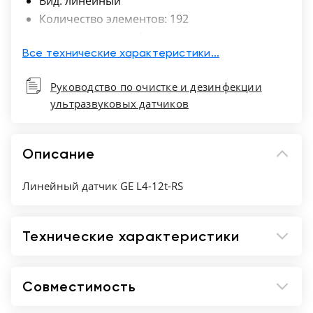
Вид: линейный
Количество элементов: 192
Нижняя частота - 4
Верхняя частота - 12
Все технические характеристики...
Руководство по очистке и дезинфекции
ультразвуковых датчиков
Описание
Линейный датчик GE L4-12t-RS
Технические характеристики
Совместимость