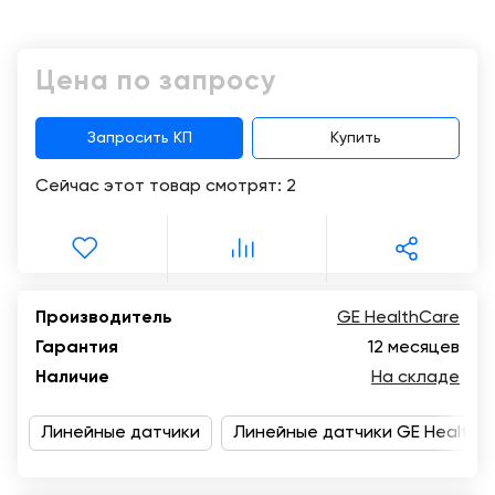
Консалтинг
Музей
Демозалы
Trade-
УЗИ
Цена по запросу
in
Доставка
и
оплата
Запросить КП
Купить
Сейчас этот товар смотрят:
2
Карьера
Отзывы
о
товарах
Производитель
GE HealthCare
Гарантия
12 месяцев
Контакты
Наличие
На складе
8
(800)
Линейные датчики
Линейные датчики GE HealthC
500-
90-
93