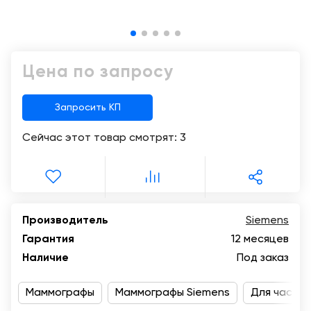
Консалтинг
Музей
Демозалы
Trade-
УЗИ
in
Доставка
Цена по запросу
и
оплата
Запросить КП
Карьера
Сейчас этот товар смотрят:
3
Отзывы
о
товарах
Контакты
Производитель
Siemens
Гарантия
12 месяцев
8
Наличие
Под заказ
(800)
500-
Маммографы
90-
Маммографы Siemens
Для частны
93