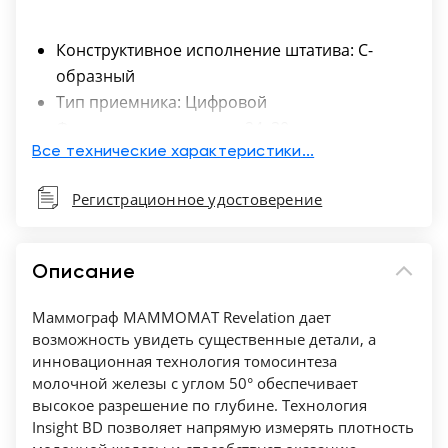
Конструктивное исполнение штатива: С-
образный
Тип приемника: Цифровой
Формат приемника, см: 24х30
Тип цифрового детектора: ППД прямого
Все технические характеристики...
преобразования
Регистрационное удостоверение
Мощность генератора, кВт: 5
Описание
Маммограф MAMMOMAT Revelation дает
возможность увидеть существенные детали, а
инновационная технология томосинтеза
молочной железы с углом 50° обеспечивает
высокое разрешение по глубине. Технология
Insight BD позволяет напрямую измерять плотность