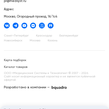
pr@medsyst.ru
Адрес
Москва,
Огородный проезд, 16/1с4
Санкт-Петербург
Краснодар
Екатеринбург
Новосибирск
Москва
Казань
Карта подборок
Каталог товаров
ООО «Медицинские Системы и Технологии» © 2007 - 2026.
Сайт носит информационный характер и не является публичной
офертой.
Разработано в компании —
dev