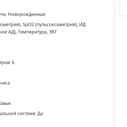
Дети, Новорожденные
метрия), SpO2 (пульсоксиметрия), ИД
ое АД), Температура, ЭКГ
ров: 6
 часа
ковые
альной системе: Да