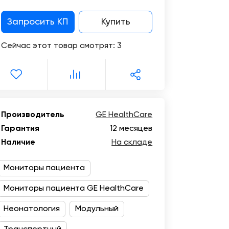
Цифровизация
медицинского
Отзывы
Запросить КП
Купить
бизнеса
о
компании
Сейчас этот товар смотрят:
3
Консалтинг
Музей
Trade-
УЗИ
in
Производитель
GE HealthCare
Гарантия
12 месяцев
Наличие
На складе
Мониторы пациента
Мониторы пациента GE HealthCare
Неонатология
Модульный