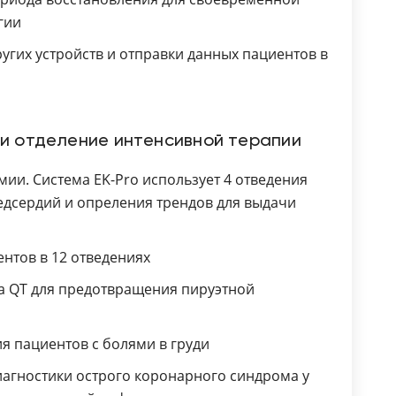
гии
ругих устройств и отправки данных пациентов в
и отделение интенсивной терапии
мии. Система EK-Pro использует 4 отведения
дсердий и опреления трендов для выдачи
нтов в 12 отведениях
 QT для предотвращения пируэтной
ия пациентов с болями в груди
диагностики острого коронарного синдрома у