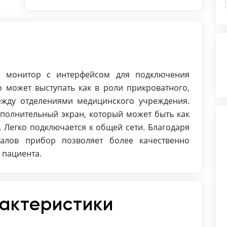
Встроенный аккумулятор: Да
Время работы от аккумулятора: 3,5
часа
Встроенный принтер: Да
Сигналы тревоги: Визуальные,
Звуковые
й монитор с интерфейсом для подключения
Возможность подключения к
о может выступать как в роли прикроватного,
центральной системе: Да
жду отделениями медицинского учреждения.
Вес (кг): 5 кг
полнительный экран, который может быть как
Размеры: 290 х 300 х 160 мм
 Легко подключается к общей сети. Благодаря
алов прибор позволяет более качественно
 пациента.
рактеристики