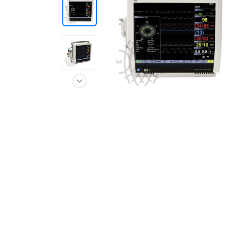
Отзывы о товарах
8 (800) 500-90-93
Москва
RU
EN
CN
AE
KG