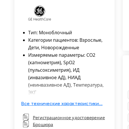
Тип: Моноблочный
Категории пациентов: Взрослые,
Дети, Новорожденные
Измеряемые параметры: CO2
(капнометрия), SpO2
(пульсоксиметрия), ИД
(инвазивное АД), НИАД
(неинвазивное АД), Температура,
ЭКГ
Диагональ дисплея (в дюймах): 12
Все технические характеристики...
Сенсорный дисплей: Да
Количество отображаемых
Регистрационное удостоверение
параметров: 6
Брошюра