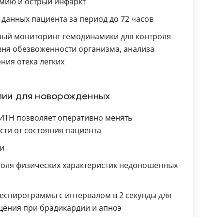
емию и острый инфаркт
данных пациента за период до 72 часов
вный мониторинг гемодинамики для контроля
вня обезвоженности организма, анализа
ния отека легких
пии для новорожденных
ИТН позволяет оперативно менять
ти от состояния пациента
ми
роля физических характеристик недоношенных
еспирограммы с интервалом в 2 секунды для
щения при брадикардии и апноэ