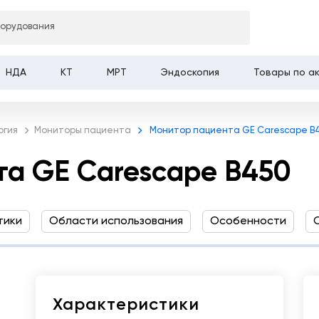
борудования
Carescape B450
НДА
КТ
МРТ
Эндоскопия
Товары по а
огия
Мониторы пациента
Монитор пациента GE Carescape B
а GE Carescape B450
тики
Области использования
Особенности
Характеристики