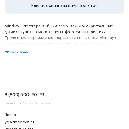
Клиник оснащены нами под ключ
Mindray С постгарантийным ремонтом монокристальные
датчики купить в Москве: цены, фото, характеристики.
Предлагаем к продаже монокристальные датчики Mindray с
постгарантийным ремонтом в наличии и под заказ, от
надежного официального дистрибьютора "МСТ", с бесплатной
Читать еще
доставкой в город Москва и по всей России
8 (800) 500-90-93
Звонок по России бесплатно
Почта
yes@medsyst.ru