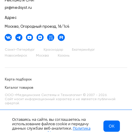
Реклама и СМИ
pr@medsyst.ru
Адрес
Москва,
Огородный проезд, 16/1с4
Санкт-Петербург
Краснодар
Екатеринбург
Новосибирск
Москва
Казань
Карта подборок
Каталог товаров
ООО «Медицинские Системы и Технологии» © 2007 - 2026.
Сайт носит информационный характер и не является публичной
офертой.
Разработано в компании —
dev
Оставаясь на сайте, вы соглашаетесь на
использование файлов cookie и передачу
OK
МСТ
Каталог
Главная
данных службам веб-аналитики.
Политика
RU