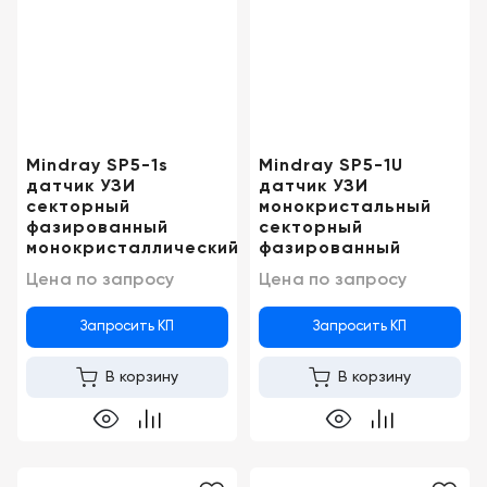
Консалтинг
Музей
Демозалы
Trade-
УЗИ
in
Доставка
и
оплата
Mindray SP5-1s
Mindray SP5-1U
датчик УЗИ
датчик УЗИ
Карьера
секторный
монокристальный
фазированный
секторный
Отзывы
монокристаллический
фазированный
о
Цена по запросу
Цена по запросу
товарах
Запросить КП
Запросить КП
Контакты
В корзину
В корзину
8
(800)
500-
90-
93