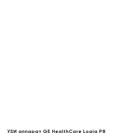
УЗИ аппарат GE HealthCare Logiq P8