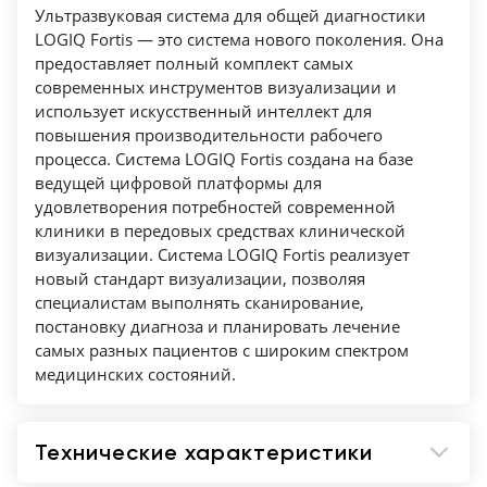
тканевая гармоника, автоматические
Ультразвуковая система для общей диагностики
допплеровские вычисления в режиме
LOGIQ Fortis — это система нового поколения. Она
предоставляет полный комплект самых
реального времени
современных инструментов визуализации и
Автоматическая оптимизация изображения в
использует искусственный интеллект для
В-режиме (ATO), режиме спектрального
повышения производительности рабочего
допплера
процесса. Система LOGIQ Fortis создана на базе
CrossXBeam - режим сканрования с
ведущей цифровой платформы для
использованием технологии компаундинга
удовлетворения потребностей современной
клиники в передовых средствах клинической
SRI - органоспецифичный режим получения
визуализации. Система LOGIQ Fortis реализует
изображения с высоким разрешением
новый стандарт визуализации, позволяя
Программа 3D реконструкции для цветового
специалистам выполнять сканирование,
допплеровского картирования и
постановку диагноза и планировать лечение
энергетического допплера Виртуальное
самых разных пациентов с широким спектром
медицинских состояний.
конвексное сканирование, расширяющее
поле обзора
LOGIQView - режим панорамного
Технические характеристики
сканирования