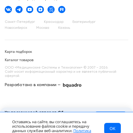
Санкт-Петербург
Краснодар
Екатеринбург
Новосибирск
Москва
Казань
Карта подборок
Каталог товаров
ООО «Медицинские Системы и Технологии» © 2007 - 2026.
Сайт носит информационный характер и не является публичной
офертой.
Разработано в компании —
dev
Ультразвуковой аппарат GE
HealthCare Logiq Fortis
Запросить КП
Оставаясь на сайте, вы соглашаетесь на
Цена по запросу
использование файлов cookie и передачу
OK
МСТ
Каталог
Главная
данных службам веб-аналитики.
Политика