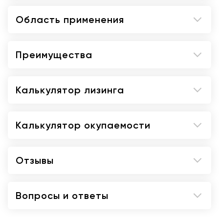
RadiantFlow - режим визуализации мелких
сосудов, отображаемых в виде 3D-эффекта
Область применения
MVI - режим визуализации микрососудов,
обеспечивающий возможность
визуализации сосудов с медленным
Преимущества
кровотоком
DICOM
Калькулятор лизинга
Калькулятор окупаемости
Отзывы
Вопросы и ответы