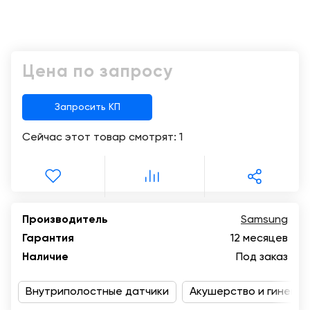
Консалтинг
Музей
Демозалы
Trade-
УЗИ
in
Доставка
Цена по запросу
и
оплата
Запросить КП
Карьера
Сейчас этот товар смотрят:
1
Отзывы
о
товарах
Контакты
Производитель
Samsung
Гарантия
12 месяцев
8
Наличие
Под заказ
(800)
500-
Внутриполостные датчики
90-
Акушерство и гинекол
93