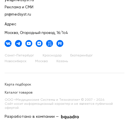
yes@medsyst.ru
Реклама и СМИ
pr@medsyst.ru
Адрес
Москва,
Огородный проезд, 16/1с4
Санкт-Петербург
Краснодар
Екатеринбург
Новосибирск
Москва
Казань
Карта подборок
Каталог товаров
ООО «Медицинские Системы и Технологии» © 2007 - 2026.
Сайт носит информационный характер и не является публичной
офертой.
Разработано в компании —
dev