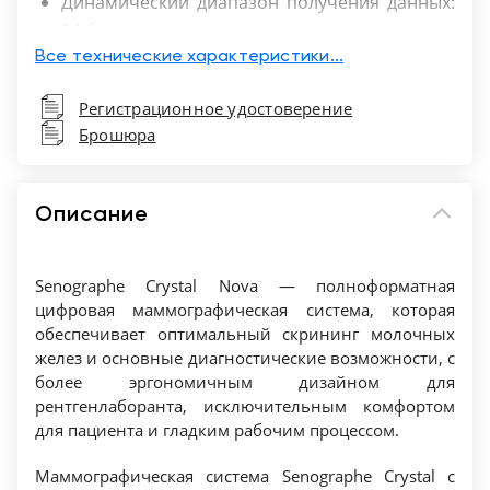
Динамический диапазон получения данных:
14 бит
Все технические характеристики...
Рентгеновская трубка
Регистрационное удостоверение
Материал анодной мишени – Вольфрам
Брошюра
2 фокальных пятна: 0.1 и 0.3
Угол мишени: 10°/16°
Максимальное высокое напряжение: 49 кВ
Описание
Теплоёмкость анода: 300 кТЕ
Постоянная фильтрация: 0.63 мм бериллия
Senographe Crystal Nova — полноформатная
цифровая маммографическая система, которая
Отсеивающий растр/опора для молочных
обеспечивает оптимальный скрининг молочных
желез
желез и основные диагностические возможности, с
Эргономичная конструкция опоры для
более эргономичным дизайном для
молочных желез для комфорта пациентки
рентгенлаборанта, исключительным комфортом
Возможность установки и отсоединения
для пациента и гладким рабочим процессом.
растра и опоры для молочных желез для
Маммографическая система Senographe Crystal с
съемки с увеличением