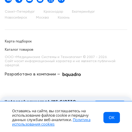
Санкт-Петербург
Краснодар
Екатеринбург
Новосибирск
Москва
Казань
Карта подборок
Каталог товаров
ООО «Медицинские Системы и Технологии» © 2007 - 2026.
Сайт носит информационный характер и не является публичной
офертой.
Разработано в компании —
dev
Цифровой маммограф IMS GIOTTO
IMAGE 3DL
Запросить КП
Оставаясь на сайте, вы соглашаетесь на
8 220 217 ₽
от
использование файлов cookie и передачу
OK
МСТ
Каталог
Главная
данных службам веб-аналитики.
Политика
RU
использования cookies
МСТ
Каталог
Главная
Страна
Звонок