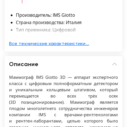
Производитель: IMS Giotto
Страна производства: Италия
Тип приемника: Цифровой
Формат приемника: 18х24 см
Мощность генератора, кВт: 8
Все технические характеристики...
Установка условий экспозиции:
Автоматическая, Ручная
Описание
Стереотаксическая биопсия: Да
Маммограф IMS Giotto 3D — аппарат экспертного
класса с цифровым полноформатным детектором
и уникальным кольцевым штативом, который
перемещается во всех трёх осях
(3D позиционирование). Маммограф является
плодом многолетнего сотрудничества инженеров
компании IMS с врачами-рентгенологами
и рентген-лаборантами, целью которого было