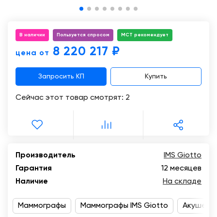
Консалтинг
Музей
Демозалы
Trade-
УЗИ
in
В наличии
Пользуется спросом
МСТ рекомендует
Доставка
и
8 220 217 ₽
цена от
оплата
Запросить КП
Купить
Карьера
Сейчас этот товар смотрят:
2
Отзывы
о
товарах
Контакты
Производитель
IMS Giotto
Гарантия
12 месяцев
8
Наличие
На складе
(800)
500-
90-
Маммографы
Маммографы IMS Giotto
Акушерст
93