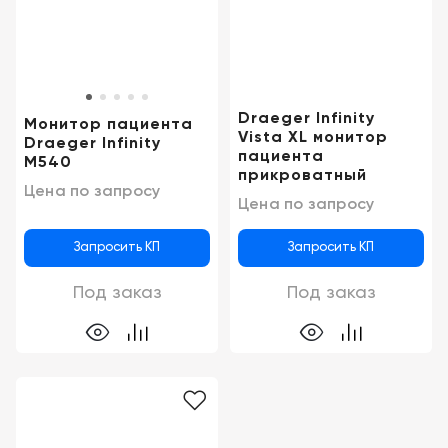
Консалтинг
Музей
Демозалы
Trade-
УЗИ
in
Доставка
и
Draeger Infinity
Монитор пациента
оплата
Vista XL монитор
Draeger Infinity
пациента
M540
Карьера
прикроватный
Цена по запросу
Цена по запросу
Отзывы
о
Запросить КП
Запросить КП
товарах
Под заказ
Под заказ
Контакты
8
(800)
500-
90-
93