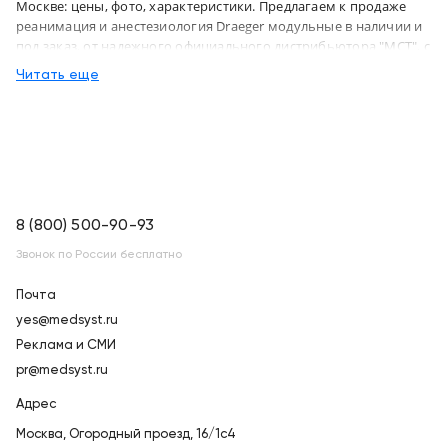
Москве: цены, фото, характеристики. Предлагаем к продаже
реанимация и анестезиология Draeger модульные в наличии и
под заказ, от надежного официального дистрибьютора "МСТ", с
бесплатной доставкой в город Москва и по всей России
Читать еще
8 (800) 500-90-93
Звонок по России бесплатно
Почта
yes@medsyst.ru
Реклама и СМИ
pr@medsyst.ru
Адрес
Москва,
Огородный проезд, 16/1с4