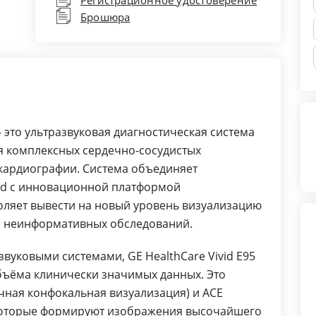
Регистрационное удостоверение
Стереовизуализация
Брошюра
Ускоренный пакет обработки
и обсчета данных 4D (Auto
LVQ/4D Views).
Улучшенный 4D Пакет:
Автовыравнивание
Измерения по рендерному
— это ультразвуковая диагностическая система
изображению
я комплексных сердечно-сосудистых
Динамическая обрезка
кардиографии. Система объединяет
Динамические срезы
id с инновационной платформой
(до 9 срезов), множественные
оляет вывести на новый уровень визуализацию
срезы в реальном времени
о неинформативных обследований.
(до 9 срезов)
4D рабочий интерфейс:
вуковыми системами, GE HealthCare Vivid E95
Быстрая ротация
бъёма клинически значимых данных. Это
Обрезка в 2 нажатия
точная конфокальная визуализация) и ACE
Гибкие срезы
 которые формируют изображения высочайшего