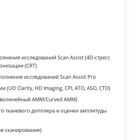
и ручного анализа данных
тканевого допплера, контрастных
исследований, СтрессЭхоКГ (Q-
Analysis — Qstress, QTVI,
QContrast)
Технологии улучшенной
визуализации сосудов
нения исследований Scan Assist (4D-стресс
и сосудистого кровотока (B-flow
онизации (CRT)
/BFI/Speckle Reduce)
олнения исследований Scan Assist Pro
Z-Scores для педиатрии
(UD Clarity, HD Imaging, CPI, ATO, ASO, CTO)
(экспертная оценка развития
сердечно-сосудистой системы
риволинейный AMM/Curved AMM)
плода)
ого тканевого допплера и оценки амплитуды
Раcширенный пакет создания
отчетов (с поддержкой структуры
отчетов DICOM, EchoPAC)
е сканирование)
Структурированные системы