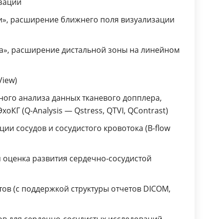
зации
отчетов для сердечно-сосудистых
и», расширение ближнего поля визуализации
исследований, сердечной
недостаточности
Расширенный пакет опций
са», расширение дистальной зоны на линейном
совместимости в формате DICOM (
DICOM Connectivity Pack)
iew)
Настраиваемый режим записи/
ого анализа данных тканевого допплера,
обработки ретро-/проспективной
оКГ (Q-Analysis — Qstress, QTVI, QContrast)
кинопетли
Модуль контрастного
ии сосудов и сосудистого кровотока (B-flow
исследования полости ЛЖ (LVO
Contrast)
я оценка развития сердечно-сосудистой
ов (с поддержкой структуры отчетов DICOM,