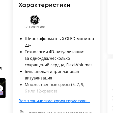
Характеристики
Широкоформатный OLED-монитор
22«
Технологии 4D-визуализации:
за одно/два/несколько
сокращений сердца, Flexi-Volumes
я
Биплановая и триплановая
визуализация
Множественные срезы (5, 7, 9,
6 или 12-срезов)
4D ЦДК
Все технические характеристики...
Рендерные карты глубины, вкл.
Depth Illumination