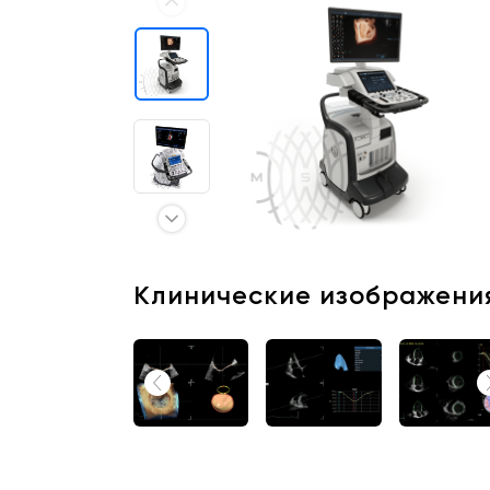
Отзывы о товарах
8 (800) 500-90-93
Москва
RU
EN
CN
AE
KG
Клинические изображени