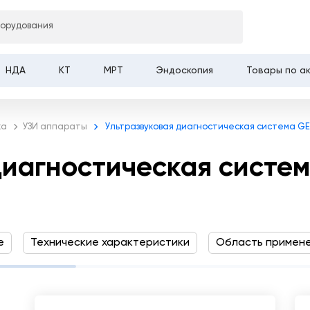
стическая система GE
борудования
НДА
КТ
МРТ
Эндоскопия
Товары по а
ка
УЗИ аппараты
Ультразвуковая диагностическая система GE 
диагностическая систем
е
Технические характеристики
Область примен