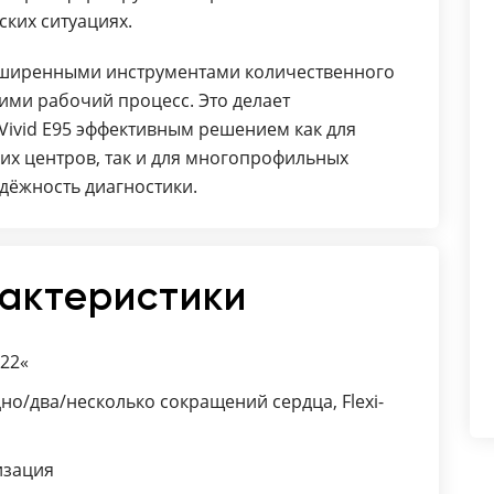
Лазерные линии
ских ситуациях.
Биплановая подготовка
Гибкий Zoom
сширенными инструментами количественного
Программируемые протоколы
ми рабочий процесс. Это делает
выполнения исследований Scan
 Vivid E95 эффективным решением как для
Assist (4D-стресс /2D-стресс/ для
х центров, так и для многопрофильных
сердечной ресинхронизации (CRT)
адёжность диагностики.
Автоматизированный протокол
выполнения исследований Scan
Assist Pro
рактеристики
Технологии улучшения
визуализации (UD Clarity,
HD Imaging, CPI, ATO, ASO, CTO)
22«
Анатомический М-режим (в т.ч.
но/два/несколько сокращений сердца, Flexi-
криволинейный AMM/Curved
AMM)
изация
TVI/Tissue Tracking (Режим