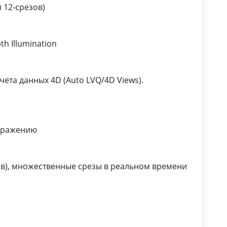
цветового тканевого допплера
и 12-срезов)
и оценки амплитуды смещения
миокарда)
Compound (многолучевое
h Illumination
составное сканирование)
Технология конфокальной
ета данных 4D (Auto LVQ/4D Views).
визуализации
Технология «виртуальной
верхушки», расширение ближнего
поля визуализации на секторном
бражению
датчике
Технология «виртуального
конвекса», расширение
ов), множественные срезы в реальном времени
дистальной зоны на линейном
датчике
Панорамное сканирование
(LOGIQView)
Программа автоматического