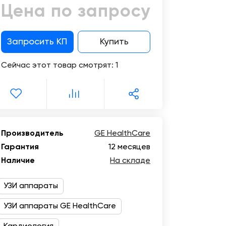
Цифровизация
Цена по запросу
медицинского
Отзывы
бизнеса
о
компании
Запросить КП
Купить
Консалтинг
Музей
Сейчас этот товар смотрят:
1
Trade-
УЗИ
in
Производитель
GE HealthCare
Гарантия
12 месяцев
Наличие
На складе
УЗИ аппараты
УЗИ аппараты GE HealthCare