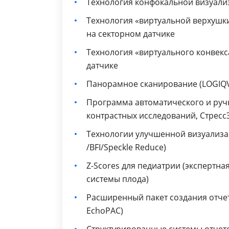
Технология конфокальной визуали
Технология «виртуальной верхушк
на секторном датчике
Технология «виртуального конвек
датчике
Панорамное сканирование (LOGIQV
Программа автоматического и ручн
контрастных исследований, СтрессЭх
Технологии улучшенной визуализац
/BFI/Speckle Reduce)
Z-Scores для педиатрии (экспертна
системы плода)
Раcширенный пакет создания отчет
EchoPAC)