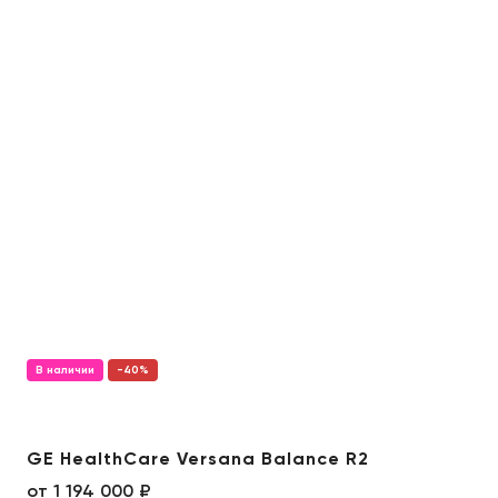
В наличии
-40%
GE HealthCare Versana Balance R2
от
1 194 000 ₽