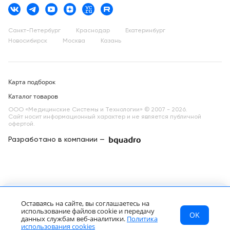
Санкт-Петербург
Краснодар
Екатеринбург
Новосибирск
Москва
Казань
Карта подборок
Каталог товаров
ООО «Медицинские Системы и Технологии» © 2007 - 2026.
Сайт носит информационный характер и не является публичной
офертой.
Разработано в компании —
dev
УЗИ аппарат Mindray DC-N2
Запросить КП
Оставаясь на сайте, вы соглашаетесь на
Цена по запросу
использование файлов cookie и передачу
OK
МСТ
Каталог
Главная
данных службам веб-аналитики.
Политика
RU
использования cookies