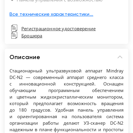
регулировки по высоте
Клавиатура: Двухуровневая, имеет подсветку.
Все технические характеристики...
iStation™: система управления информацией
Регистрационное удостоверение
о пациенте.
Брошюра
Функция iScanHelper: есть
Разъемы для подключения датчиков: 3 шт
Аккумуляторное устройство: Обеспечивает
Описание
1,5 часа бесперебойного сканирования
Возможность использования референсных
Стационарный ультразвуковой аппарат Mindray
изображений: отображают правильное
DC-N2 — современный аппарат среднего класса
с инновационной конструкцией. Оснащен
положение пациента и дают рекомендации о
обучающим программным обеспечением
размещении датчиков в целях обучения
и цветным жидкокристаллическим монитором,
навыкам сканирования и диагностики
который предполагает возможность вращения
Обучающее ПО
до 180 градусов. Удобная панель управления
и ориентированная на пользователя система
организации работы делают УЗ-сканер DC-N2
надежным в плане функциональности и простоты