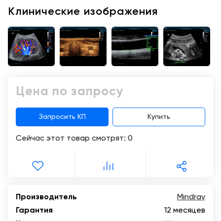
Консалтинг
Клинические изображения
Музей
Демозалы
Trade-
УЗИ
in
Доставка
и
оплата
Карьера
Цена по запросу
Отзывы
Запросить КП
Купить
о
товарах
Сейчас этот товар смотрят:
0
Контакты
8
(800)
Производитель
Mindray
500-
90-
Гарантия
12 месяцев
93