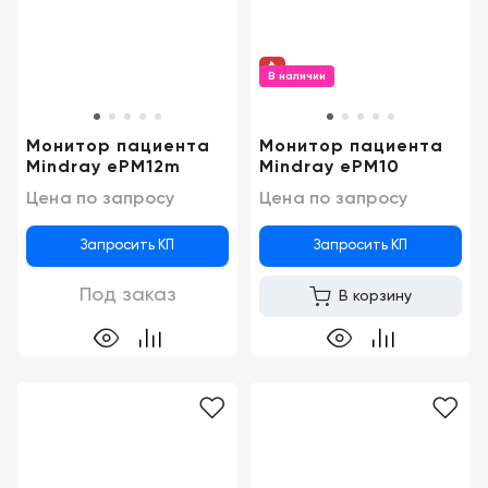
Консалтинг
Музей
Демозалы
Trade-
УЗИ
in
В наличии
Доставка
и
оплата
Монитор пациента
Монитор пациента
Mindray ePM12m
Mindray ePM10
Карьера
Цена по запросу
Цена по запросу
Отзывы
Запросить КП
Запросить КП
о
товарах
Под заказ
В корзину
Контакты
8
(800)
500-
90-
93