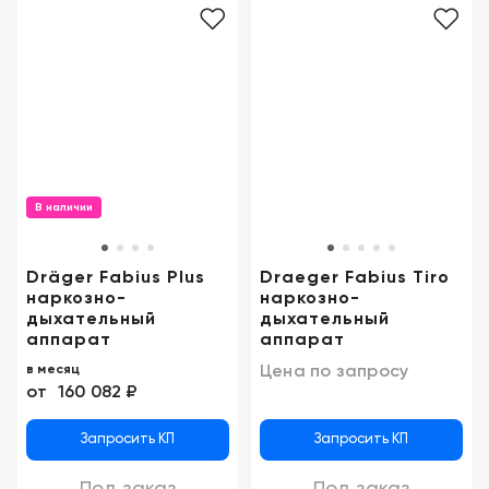
Москва
В наличии
Dräger Fabius Plus
Draeger Fabius Tiro
наркозно-
наркозно-
дыхательный
дыхательный
аппарат
аппарат
Цена по запросу
в месяц
от
160 082 ₽
Запросить КП
Запросить КП
Под заказ
Под заказ