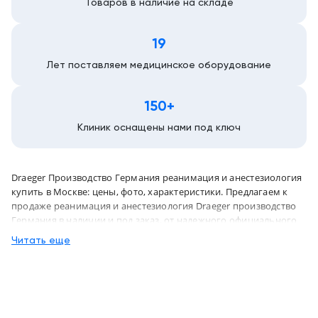
Товаров в наличие на складе
19
Лет поставляем медицинское оборудование
150+
Клиник оснащены нами под ключ
Draeger Производство Германия реанимация и анестезиология
купить в Москве: цены, фото, характеристики. Предлагаем к
продаже реанимация и анестезиология Draeger производство
Германия в наличии и под заказ, от надежного официального
дистрибьютора "МСТ", с бесплатной доставкой в город Москва
Читать еще
и по всей России