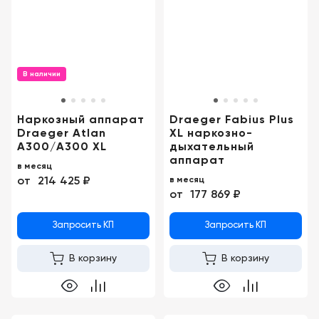
Консалтинг
Музей
Демозалы
Trade-
УЗИ
in
Доставка
и
В наличии
оплата
Наркозный аппарат
Draeger Fabius Plus
Карьера
Draeger Atlan
XL наркозно-
A300/A300 XL
дыхательный
Отзывы
аппарат
в месяц
о
от
214 425 ₽
в месяц
товарах
от
177 869 ₽
Контакты
Запросить КП
Запросить КП
В корзину
В корзину
8
(800)
500-
90-
93