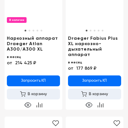
Консалтинг
Музей
Демозалы
Trade-
УЗИ
in
В наличии
Доставка
и
оплата
Наркозный аппарат
Draeger Fabius Plus
Draeger Atlan
XL наркозно-
A300/A300 XL
дыхательный
Карьера
аппарат
в месяц
от
214 425 ₽
в месяц
Отзывы
от
177 869 ₽
о
товарах
Запросить КП
Запросить КП
Контакты
В корзину
В корзину
8
(800)
500-
90-
93