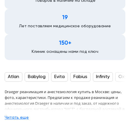
Товаров в наличие на складе
19
Лет поставляем медицинское оборудование
150+
Клиник оснащены нами под ключ
Atlan
Babylog
Evita
Fabius
Infinity
Oxyl
Draeger реанимация и анестезиология купить в Москве: цены,
фото, характеристики. Предлагаем к продаже реанимация и
анестезиология Draeger в наличии и под заказ, от надежного
официального дистрибьютора "МСТ", с бесплатной доставкой в
город Москва и по всей России
Читать еще